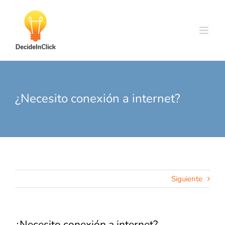
Skip
to
content
¿Necesito conexión a internet?
Siguiente
¿Necesito conexión a internet?