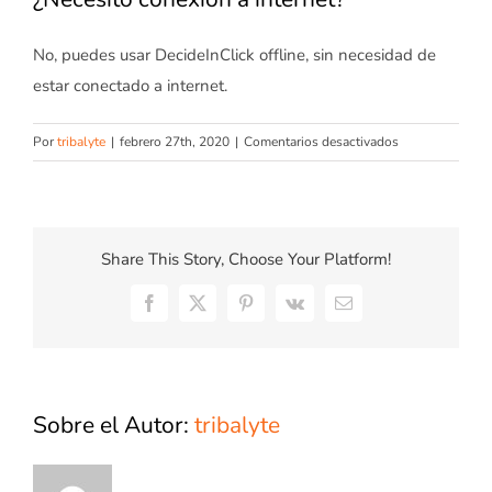
No, puedes usar DecideInClick offline, sin necesidad de
estar conectado a internet.
en
Por
tribalyte
|
febrero 27th, 2020
|
Comentarios desactivados
¿Necesito
conexión
a
internet?
Share This Story, Choose Your Platform!
Facebook
X
Pinterest
Vk
Correo
electrónico
Sobre el Autor:
tribalyte