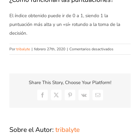
El índice obtenido puede ir de 0 a 1, siendo 1 la
puntuación más alta y un «sí» rotundo a la toma de la
decisión.
en
Por
tribalyte
|
febrero 27th, 2020
|
Comentarios desactivados
¿Cómo
funcionan
las
puntuaciones?
Share This Story, Choose Your Platform!
Facebook
X
Pinterest
Vk
Correo
electrónico
Sobre el Autor:
tribalyte