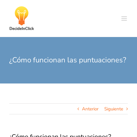
Skip
to
content
¿Cómo funcionan las puntuaciones?
Anterior
Siguiente
¿Cómo funcionan las puntuaciones?