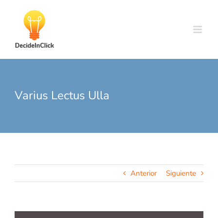
Skip
to
content
Varius Lectus Ulla
Anterior
Siguiente
Ver