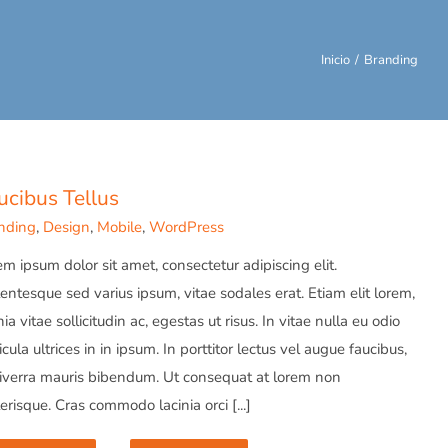
Inicio
Branding
ucibus Tellus
nding
,
Design
,
Mobile
,
WordPress
m ipsum dolor sit amet, consectetur adipiscing elit.
entesque sed varius ipsum, vitae sodales erat. Etiam elit lorem,
nia vitae sollicitudin ac, egestas ut risus. In vitae nulla eu odio
cula ultrices in in ipsum. In porttitor lectus vel augue faucibus,
viverra mauris bibendum. Ut consequat at lorem non
erisque. Cras commodo lacinia orci [...]