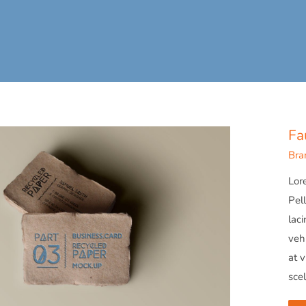
Fa
Bra
Lore
Pell
laci
vehi
at 
scel